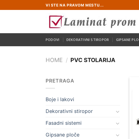
Skip
VI STE NA PRAVOM MESTU...
to
content
PODOVI
DEKORATIVNI STIROPOR
GIPSANE PLO
HOME
/
PVC STOLARIJA
PRETRAGA
Boje i lakovi
Dekorativni stiropor
Fasadni sistemi
Gipsane ploče