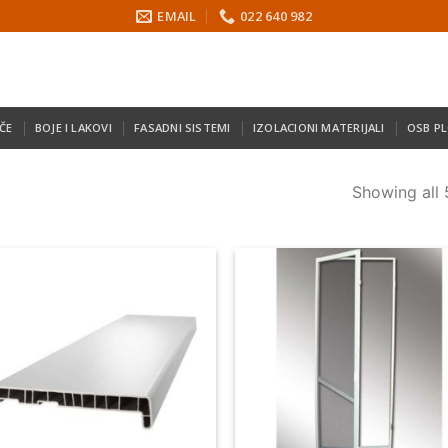
EMAIL
022 640 982
ČE
BOJE I LAKOVI
FASADNI SISTEMI
IZOLACIONI MATERIJALI
OSB P
Showing all 