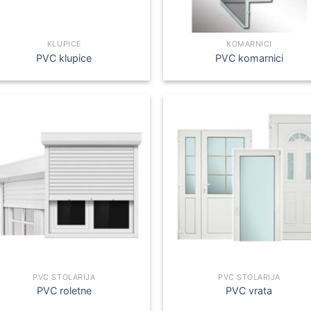
KLUPICE
KOMARNICI
PVC klupice
PVC komarnici
PVC STOLARIJA
PVC STOLARIJA
PVC roletne
PVC vrata