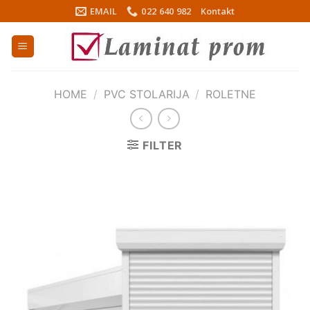
Skip
EMAIL
022 640 982
Kontakt
to
content
HOME
/
PVC STOLARIJA
/
ROLETNE
FILTER