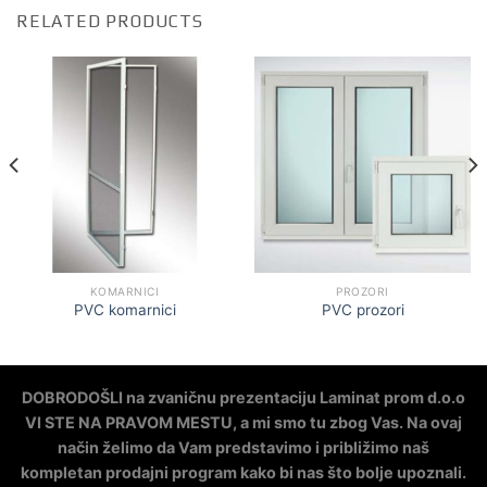
RELATED PRODUCTS
KOMARNICI
PROZORI
PVC komarnici
PVC prozori
DOBRODOŠLI na zvaničnu prezentaciju Laminat prom d.o.o
VI STE NA PRAVOM MESTU, a mi smo tu zbog Vas. Na ovaj
način želimo da Vam predstavimo i približimo naš
kompletan prodajni program kako bi nas što bolje upoznali.