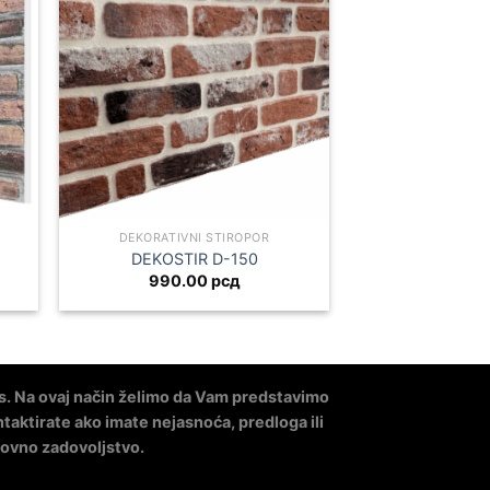
DEKORATIVNI STIROPOR
DEKOSTIR D-150
990.00
рсд
. Na ovaj način želimo da Vam predstavimo
taktirate ako imate nejasnoća, predloga ili
lovno zadovoljstvo.