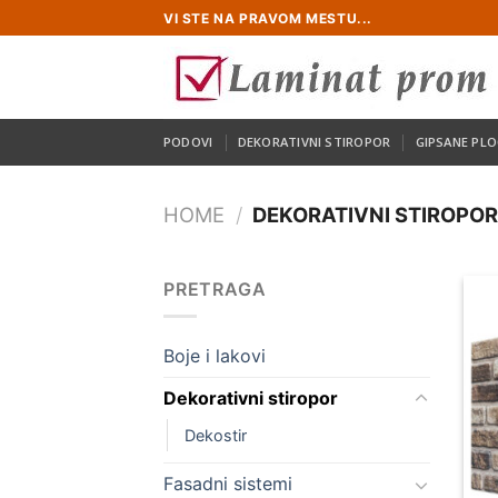
Skip
VI STE NA PRAVOM MESTU...
to
content
PODOVI
DEKORATIVNI STIROPOR
GIPSANE PLO
HOME
/
DEKORATIVNI STIROPO
PRETRAGA
Boje i lakovi
Dekorativni stiropor
Dekostir
Fasadni sistemi