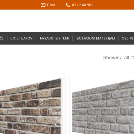
EMAIL
022 640 982
ČE
BOJE I LAKOVI
FASADNI SISTEMI
IZOLACIONI MATERIJALI
OSB P
Showing all 1
R