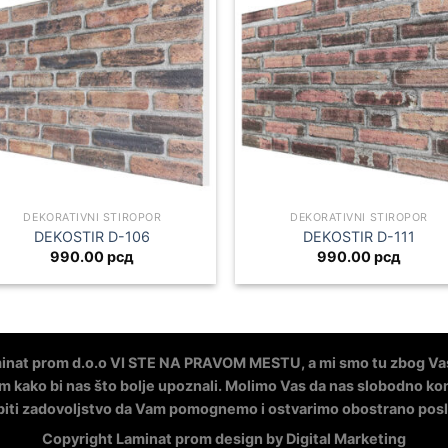
DEKORATIVNI STIROPOR
DEKORATIVNI STIROPOR
DEKOSTIR D-106
DEKOSTIR D-111
990.00
рсд
990.00
рсд
nat prom d.o.o VI STE NA PRAVOM MESTU, a mi smo tu zbog Vas
m kako bi nas što bolje upoznali. Molimo Vas da nas slobodno kon
 biti zadovoljstvo da Vam pomognemo i ostvarimo obostrano pos
Copyright Laminat prom design by Digital Marketing