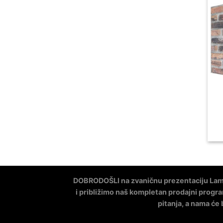
DOBRODOŠLI na zvaničnu prezentaciju Lami
i približimo naš kompletan prodajni progra
pitanja, a nama će