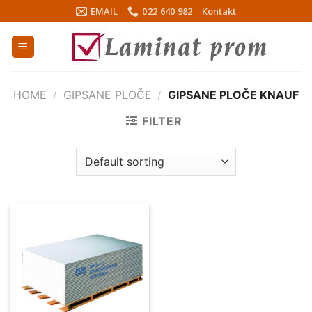
Skip
EMAIL
022 640 982
Kontakt
to
content
HOME
/
GIPSANE PLOČE
/
GIPSANE PLOČE KNAUF
FILTER