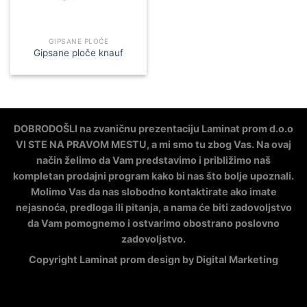
GIPSANE PLOČE
Gipsane ploče knauf
DOBRODOŠLI na zvaničnu prezentaciju Laminat prom d.o.o
VI STE NA PRAVOM MESTU, a mi smo tu zbog Vas. Na ovaj
način želimo da Vam predstavimo i približimo naš
kompletan prodajni program kako bi nas što bolje upoznali.
Molimo Vas da nas slobodno kontaktirate ako imate
nejasnoća, predloga ili pitanja, a nama će biti zadovoljstvo
da Vam pomognemo i ostvarimo obostrano poslovno
zadovoljstvo.
Copyright Laminat prom design by Digital Marketing