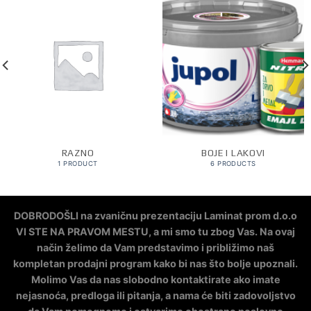
RAZNO
BOJE I LAKOVI
1 PRODUCT
6 PRODUCTS
DOBRODOŠLI na zvaničnu prezentaciju Laminat prom d.o.o
VI STE NA PRAVOM MESTU, a mi smo tu zbog Vas. Na ovaj
način želimo da Vam predstavimo i približimo naš
kompletan prodajni program kako bi nas što bolje upoznali.
Molimo Vas da nas slobodno kontaktirate ako imate
nejasnoća, predloga ili pitanja, a nama će biti zadovoljstvo