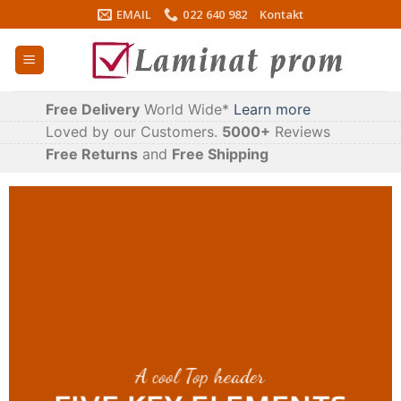
Skip
EMAIL
022 640 982
Kontakt
to
content
Free Delivery
World Wide*
Learn more
Loved by our Customers.
5000+
Reviews
Free Returns
and
Free Shipping
A cool Top header